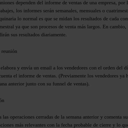
uniones dependen del informe de ventas de una empresa, por l
trabajes, los informes serán semanales, mensuales o cuatrimest
uinaria lo normal es que se midan los resultados de cada co
mestral ya que son procesos de venta más largos. En cambio, 
dirán sus resultados diariamente.
 reunión
l elabora y envía un email a los vendedores con
el orden del d
uenta el informe de ventas.
(Previamente los vendedores ya h
ana anterior junto con su funnel de ventas).
ón
 las operaciones cerradas de la semana anterior y comenta su
aciones más relevantes con la fecha probable de cierre y lo qu