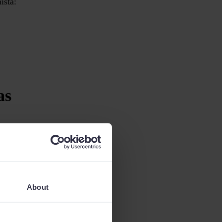
ista:
as
para que exista una
n?
About