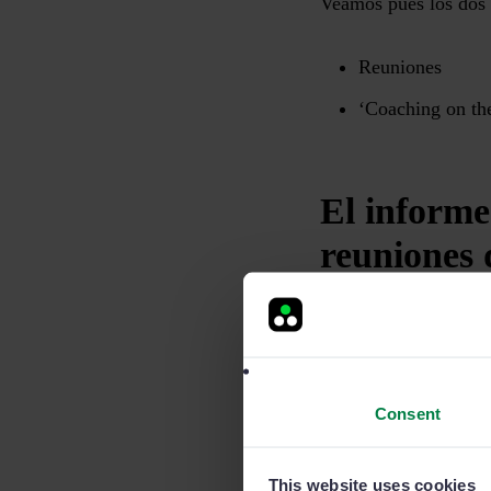
Veamos pues los dos 
Reuniones
‘Coaching on th
El informe
reuniones 
Como es lógico,
las 
comunicación real en
Consent
Oficial
Bidireccional
This website uses cookies