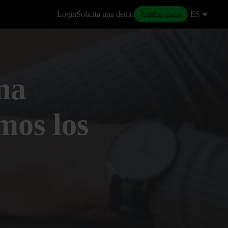
Login
Solicita una demo
Prueba gratis
ES
na
mos los