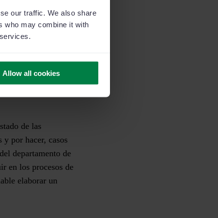
se our traffic. We also share
ers who may combine it with
 services.
regularidad.
Hay
Allow all cookies
ortante es su
estado de las
s y por hacer, casos
 del departamento de
ir en los procesos de
dable elaborar un