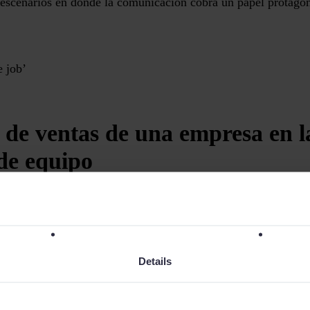
escenarios en donde la comunicación cobra un papel protagon
e job’
 de ventas de una empresa en l
de equipo
reuniones del departamento comercial
son el escenario idóneo 
tre director y vendedores. ¿Cómo ha de ser esta comunicació
Details