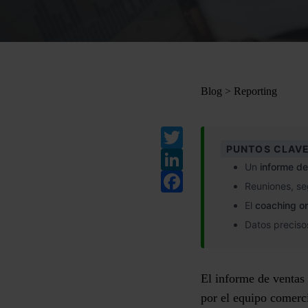
Blog
>
Reporting
Twitter
PUNTOS CLAVE
LinkedIn
Un
informe de
Facebook
Reuniones, se
El
coaching on
Datos precisos
El
informe de ventas
por el equipo comerc