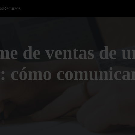
os
Recursos
me de ventas de u
: cómo comunica