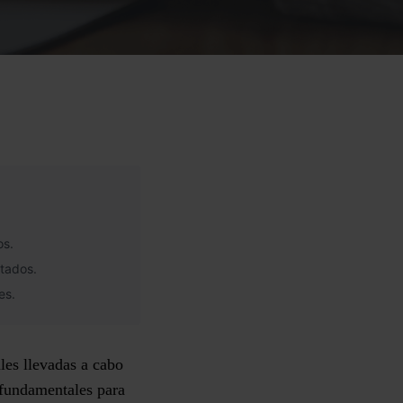
os.
ltados.
es.
les llevadas a cabo
 fundamentales para