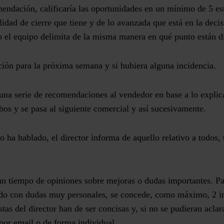
endación, calificaría las oportunidades en un mínimo de 5 est
lidad de cierre que tiene y de lo avanzada que está en la deci
o el equipo delimita de la misma manera en qué punto están d
ción para la próxima semana y si hubiera alguna incidencia.
 una serie de recomendaciones al vendedor en base a lo expli
os y se pasa al siguiente comercial y así sucesivamente.
 ha hablado, el director informa de aquello relativo a todos,
 un tiempo de opiniones sobre mejoras o dudas importantes. Pa
do con dudas muy personales, se concede, como máximo, 2 i
tas del director han de ser concisas y, si no se pudieran acla
por email o de forma individual.