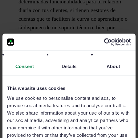
determinadas funcionalidades para tu relación
diaria con tus clientes, si tienen gestores de
cuentas que te faciliten la curva de aprendizaje o
si disponen de un soporte técnico, bien por
teléfono o a través del email, que cumpla con las
expectativas de atención y rapidez básicas para la
puesta en marcha de una solución de este tipo en
tu negocio.
Consent
Details
About
This website uses cookies
¿Cuáles son los costes ocultos de un CRM?
We use cookies to personalise content and ads, to
provide social media features and to analyse our traffic.
Si has leído con atención este artículo, estamos
We also share information about your use of our site with
convencidos de que habrás entendido la importancia
our social media, advertising and analytics partners who
de informarte al máximo de las características de un
may combine it with other information that you’ve
CRM para acertar con su elección.
provided to them or that they’ve collected from your use