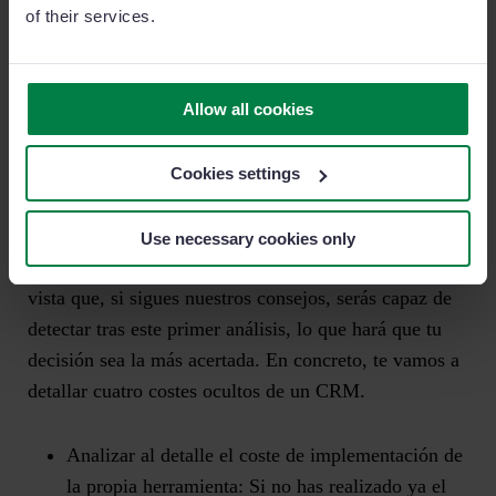
of their services.
Por ello, te reiteramos
la importancia de contar con un
asesoramiento personalizado
de aquellos candidatos
que hayan pasado un primer corte y sobre los que
Allow all cookies
quieras conocer mejor si cumplen con las expectativas
de lo que promocionan en sus respectivas páginas
Cookies settings
webs.
Use necessary cookies only
No obstante, hay una serie de costes ocultos a primera
vista que, si sigues nuestros consejos, serás capaz de
detectar tras este primer análisis, lo que hará que tu
decisión sea la más acertada. En concreto, te vamos a
detallar cuatro costes ocultos de un CRM.
Analizar al detalle el coste de implementación de
la propia herramienta:
Si no has realizado ya el