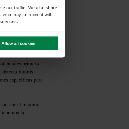
se our traffic. We also share
tes
ers who may combine it with
 services.
 a nuestros clientes
aríamos paralizando
Allow all cookies
potenciales primero
 detecta futuros
ones específicas para
o: buscar el máximo
a tenemos la