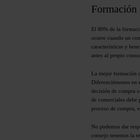
Formación 
El 80% de la formació
ocurre cuando un come
características y ben
antes al propio cons
La mejor formación q
Diferenciémonos en e
decisión de compra c
de comerciales debe 
proceso de compra, e
No podemos dar respu
consejo tenemos la re