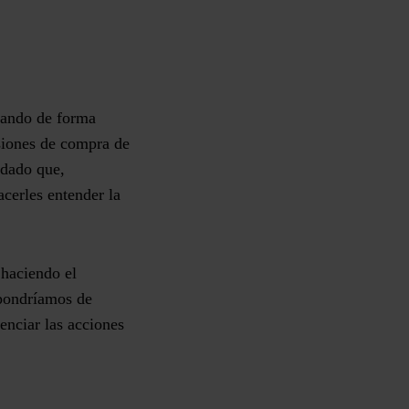
icando de forma
isiones de compra de
 dado que,
cerles entender la
 haciendo el
spondríamos de
tenciar las acciones