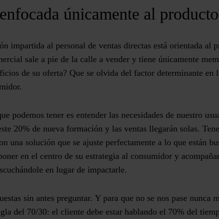
enfocada únicamente al producto
n impartida al personal de ventas directas está orientada al 
rcial sale a pie de la calle a vender y tiene únicamente mem
eficios de su oferta? Que se olvida del factor determinante en
umidor.
ue podemos tener es entender las necesidades de nuestro usua
ste 20% de nueva formación y las ventas llegarán solas. Ten
on una solución que se ajuste perfectamente a lo que están b
poner en el centro de su estrategia al consumidor y acompañar
scuchándole en lugar de impactarle.
estas sin antes preguntar. Y para que no se nos pase nunca má
gla del 70/30: el cliente debe estar hablando el 70% del tiem