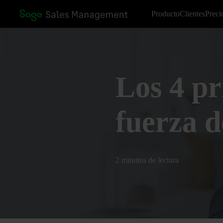
Producto
Clientes
Preci
Los 4 pr
fuerza d
2 minutos de lectura