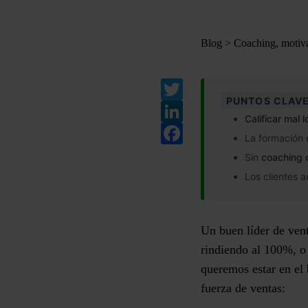
Blog
>
Coaching, motiva
Twitter
PUNTOS CLAVE
LinkedIn
Calificar mal 
Facebook
La formación
Sin
coaching 
Los clientes 
Un buen líder de ven
rindiendo al 100%, o 
queremos estar en el 
fuerza de ventas: