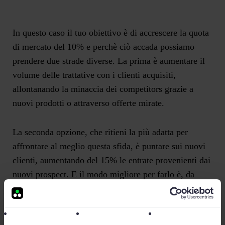
In questo caso il tuo obiettivo è di accrescere la quota
di mercato del 10% e perchè ciò accada possiamo
prendere due strade diverse. La prima è aumentare il
volume delle trattative con i clienti acquisiti,
allontanando la minaccia dei competitors grazie a
nuovi prodotti o attraverso offerte mirate.
La seconda opzione, che ritieni la più adatta per
affrontare al meglio questa sfida, è puntare sui nuovi
clienti, aumentando del 15% le entrate provenienti dai
nuovi prospect. E il modo migliore per farlo è, da
sempre, andare a trovarli di persona, conoscerli e
presentare la nostra offerta! Per questo decidi di
fissare un obiettivo di 10 visite in azienda ogni mese