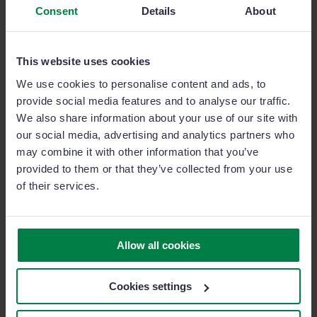
per ciascun membro del tuo team.
Consent
Details
About
Anche in questo caso il tuo report settimanale sarà
This website uses cookies
esattamente lo specchio di questa strategia e dovrà
We use cookies to personalise content and ads, to
raccontare i progressi rispetto ai target assegnati: così
provide social media features and to analyse our traffic.
facendo potrai renderti conto se i tuoi commerciali
We also share information about your use of our site with
non riusciranno stare al passo con quanto
our social media, advertising and analytics partners who
programmato e di conseguenze essere consapevole di
may combine it with other information that you’ve
quanto sia a rischio il raggiungimento del tuo
provided to them or that they’ve collected from your use
of their services.
obiettivo!
Ricordati che questo sistema funziona solo se sono le
Allow all cookies
tue attività di vendita a guidare i tuoi obiettivi ( i quali
a loro volta condizioneranno i tuoi risultati): se anche
Cookies settings
solo un anello di questa catena si rompe,
indipendentemente dalle attività fatte, sarà difficile