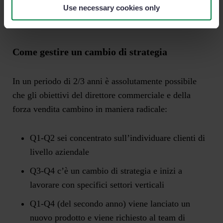
ottenere quanto previsto.
Use necessary cookies only
Come gestire un cambio di strategia
In un periodo di 2/3 anni è assolutamente possibile
che gli obiettivi del direttore commerciale e della
forza vendita cambino in maniera radicale:
Q1-Q2
sei concentrato sull’individuare clienti di
livello aziendale
Q3-Q4
c’è un cambio di strategia e inizi a
lavorare con specifici settori verticali
Q1-Q4 (del secondo anno)
viene lanciato un
nuovo prodotto e viene richiesto al team di