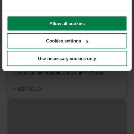
Allow all cookies
5 tecniche di previsione vendite: quando e come
Cookies settings
usarle
Use necessary cookies only
Quali sono le 5 tecniche di previsione vendite più
famose? Scopriamo assieme quando è meglio utilizzarle
e come fare per sfruttarne al massimo l’efficacia.
4 MIN READ