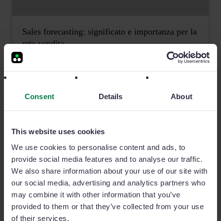
Sales forecasting: significato e importanza per la
rete vendita
Se non hai mai utilizzato un CRM o se vuoi scoprire
come il tuo assistente alla vendita personale può
rivoluzionare il tuo modo di lavorare (e di fare sales
Consent
Details
About
forecasting), non ti resta che provare Sage Sales
Management!
This website uses cookies
3 MIN READ
We use cookies to personalise content and ads, to
provide social media features and to analyse our traffic.
We also share information about your use of our site with
our social media, advertising and analytics partners who
may combine it with other information that you’ve
provided to them or that they’ve collected from your use
of their services.