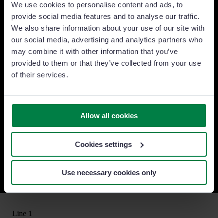
team di vendita al livello
We use cookies to personalise content and ads, to
provide social media features and to analyse our traffic.
successivo?
We also share information about your use of our site with
our social media, advertising and analytics partners who
may combine it with other information that you’ve
Prova gratuita
provided to them or that they’ve collected from your use
of their services.
“Abbiamo aumentato del 25% la ricerca di
nuovi clienti”
Allow all cookies
Adolfo Masagué
Cookies settings
Direttore commerciale presso DAS Seguros
Use necessary cookies only
Line 1