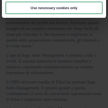
capacità comunicativa e sicurezza.
Use necessary cookies only
Virginia Tarin racconta: “Vista l’ampia gamma di
prodotti offerti, il team vendite di Elion è costituito da
professionisti dai profili più diversi. Avevamo quindi
bisogno di un semplice strumento che fosse facile da
usare per chiunque e che riuscisse a migliorare la
qualità della preparazione commerciale, gli itinerari e
le visite stesse.”
L’app di Sage Sales Management è adattata a tutti i
livelli. Il sistema funziona in maniera semplice e
intuitiva, registrando automaticamente un volume
importante di informazioni.
Il 100% del team vendite di Elion ha adottato Sage
Sales Management. E proprio grazie a questo
cambiamento il tasso di conversione opportunità-visita
di Elion è migliorato notevolmente.