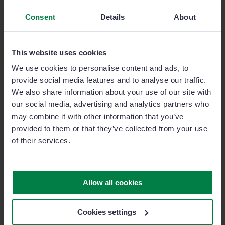
preparazione e visibilità avevano un’importante
ripercussione sulla qualità del rapporto con il cliente.
Consent
Details
About
This website uses cookies
Il risultato
We use cookies to personalise content and ads, to
provide social media features and to analyse our traffic.
Sage Sales Management offre due grandi vantaggi che
We also share information about your use of our site with
convincono Elion ad adottare tale soluzione: mobilità
our social media, advertising and analytics partners who
e semplicità.
may combine it with other information that you’ve
provided to them or that they’ve collected from your use
Questo nuovo sistema di gestione per team vendite ha
of their services.
di gran lunga facilitato il lavoro degli agenti di Elion,
rendendolo più leggero e piacevole grazie alla sua
interfaccia con tablet. Gli agenti commerciali possono
ora verificare dati e accedere a informazioni relative
Allow all cookies
alle visite in qualsiasi momento, senza dover aspettare
di essere in ufficio o a casa per procedere al loro
Cookies settings
inserimento. Hanno acquisito più indipendenza,