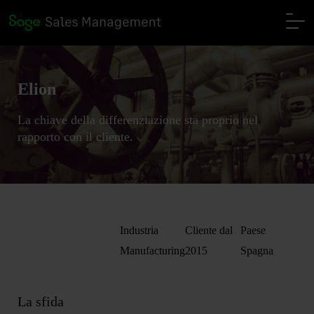
Elion
La chiave della differenziazione sta proprio nel
rapporto con il cliente.
Industria
Cliente dal
Paese
Manufacturing
2015
Spagna
La sfida