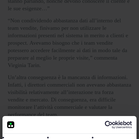
stanno parlando, nonchè devono conoscere il cliente e
le sue esigenze…”
“Non condividendo abbastanza dati all’interno del
team vendite, finivamo per non utilizzare le
informazioni presenti nel sistema in merito a clienti e
prospect. Avevamo bisogno che i team vendite
potessero accedere facilmente ai dati in modo tale da
preparare al meglio le proprie visite,” commenta
Virginia Tarin.
Un’altra conseguenza è la mancanza di informazioni.
Infatti, i direttori commerciali non avevano abbastanza
visibilità relativamente all’interazione tra forza
vendite e mercato. Di conseguenza, era difficile
monitorare l’attività commerciale e valutare la
performance del team.
I problemi riscontrati dagli utenti nell’adozione del
sistema, nonchè le lacune sui fronti di coordinamento,