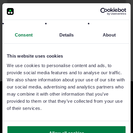
12 imprenditrici e manager italiane da seguire
Quali sono le imprenditrici e manager italiane che stanno
facendo la differenza? Ne abbiamo scelte 10 per
Consent
Details
About
rappresentare un gruppo in costante crescita!
3 MIN READ
This website uses cookies
We use cookies to personalise content and ads, to
provide social media features and to analyse our traffic.
We also share information about your use of our site with
our social media, advertising and analytics partners who
may combine it with other information that you’ve
provided to them or that they’ve collected from your use
of their services.
Sei pronto a portare il tuo
team di vendita al livello