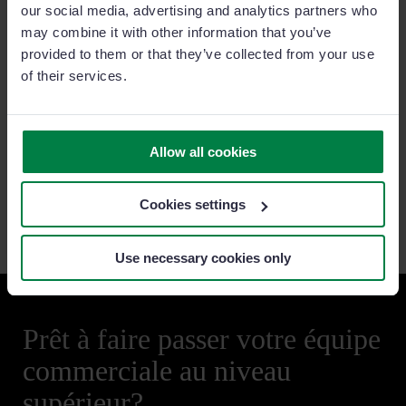
our social media, advertising and analytics partners who
may combine it with other information that you’ve
provided to them or that they’ve collected from your use
Auto 88
of their services.
Désormais, ils connaissent davantage les besoins de
leurs clients. Les ventes ont ainsi grimpé en flèche
ces derniers temps.
Allow all cookies
Lire l'article complet
Cookies settings
Use necessary cookies only
Prêt à faire passer votre équipe
commerciale au niveau
supérieur?