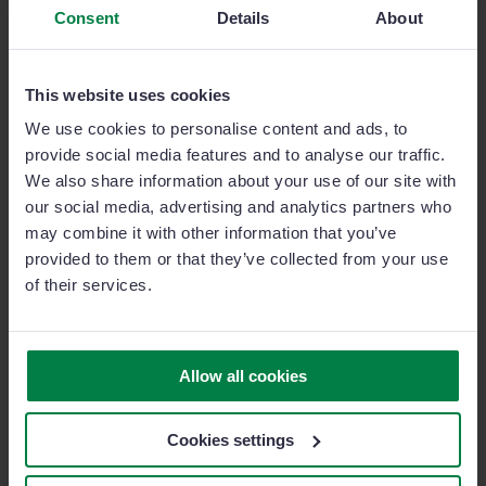
Consent
Details
About
Le résultat
This website uses cookies
We use cookies to personalise content and ads, to
L’implantation de Sage Sales Management a été
provide social media features and to analyse our traffic.
accompagnée de nombreux avantages. Désormais,
We also share information about your use of our site with
Auto 88 planifie mieux son activité commerciale et
our social media, advertising and analytics partners who
peut également savoir d’où vient le client, ce qu’il
may combine it with other information that you’ve
recherche, quel type de moteur il souhaite, quelle
provided to them or that they’ve collected from your use
marque, « s’il cherche un véhicule hybride, électrique,
of their services.
hybride rechargeable, essence, etc. ».
Les ventes ont enregistré une hausse exponentielle. Ils
ont même pu perfectionner l’outil et l’adapter aux
Allow all cookies
besoins du moment grâce au service client de Sage
Sales Management.
Cookies settings