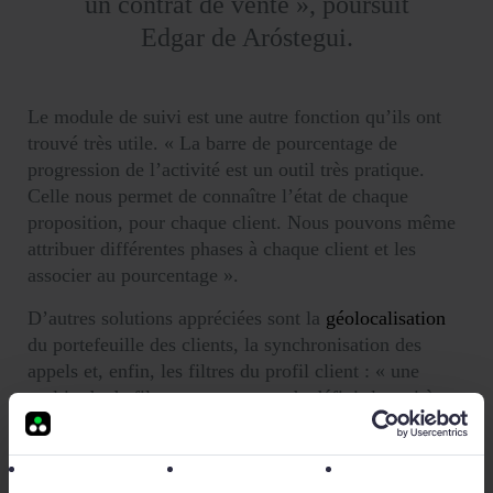
un contrat de vente », poursuit
Edgar de Aróstegui.
Le module de suivi est une autre fonction qu’ils ont
trouvé très utile. « La barre de pourcentage de
progression de l’activité est un outil très pratique.
Celle nous permet de connaître l’état de chaque
proposition, pour chaque client. Nous pouvons même
attribuer différentes phases à chaque client et les
associer au pourcentage ».
D’autres solutions appréciées sont la
géolocalisation
du portefeuille des clients, la synchronisation des
appels et, enfin, les filtres du profil client : « une
multitude de filtres nous permet de définir les critères
souhaités, de mieux nous concentrer sur les besoins de
chacun et de lancer des campagnes de marketing plus
efficaces ».