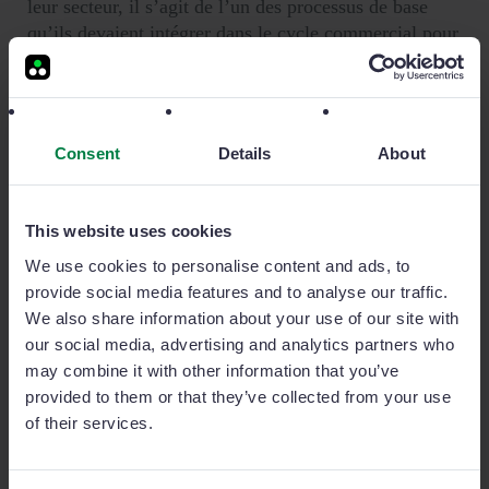
leur secteur, il s’agit de l’un des processus de base
qu’ils devaient intégrer dans le cycle commercial pour
assurer un suivi adéquat du service clientèle.
Le résultat
Consent
Details
About
Outre la rapidité d’utilisation, d’installation et
This website uses cookies
d’adoption, l’intégration de tiers ou la
We use cookies to personalise content and ads, to
personnalisation de l’outil, d’autres fonctionnalités ont
provide social media features and to analyse our traffic.
donné d’excellents résultats. Núria Carrasco déclare
We also share information about your use of our site with
que « la géolocalisation de notre portefeuille de
our social media, advertising and analytics partners who
clients, un calendrier qui nous permet de tout planifier
may combine it with other information that you’ve
de manière simple et efficace, l’unification de la base
provided to them or that they’ve collected from your use
de données, la possibilité de faire la vérification en un
of their services.
seul clic et le rapport d’activité par assistant vocal » se
sont avérés très utiles. Ce dernier est extrêmement
simple, il suffit de sortir d’une visite et de parler à