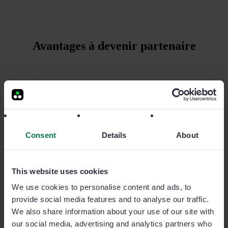
Avantages à devenir partenaire
Augmentez vos revenus
Bénéficiez de primes et de bonus supplémentaires pour
soutenir vos objectifs stratégiques. Augmentez votre chiffre
Consent
Details
About
d’affaires en générant davantage d’heures de conseil et de
maintenance.
This website uses cookies
Démarquez votre activité
We use cookies to personalise content and ads, to
Mettez en votre proposition unique auprès des clients avec
provide social media features and to analyse our traffic.
Sage Sales Management, le CRM mobile leader du marché.
We also share information about your use of our site with
Développez des projets de transformation numérique pour
our social media, advertising and analytics partners who