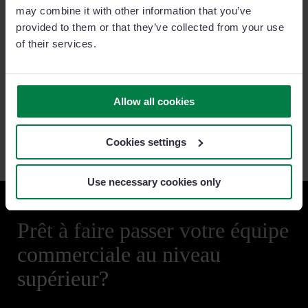
préparer les entreprises d'aujourd'hui à relever les défis de
may combine it with other information that you’ve
demain.
provided to them or that they’ve collected from your use
of their services.
Restez à la pointe
Participez aux sessions de planification des activités et à
l’élaboration de la feuille de route des produits. Découvrez et
Allow all cookies
accédez au marché mondial du CRM, avec une croissance
interannuelle de l’ordre de 14 %.
Cookies settings
Use necessary cookies only
Prêt à faire passer votre équipe
commerciale au niveau
supérieur?