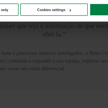
 only
Cookies settings
ões imediatas sobre o que está a ser fei
lquer que seja a informação de que nec
obtê-la.”
rte e processos internos interligados, a Brito Co
to: continuar a expandir a sua equipa, explorar n
tes como um valor diferencial.