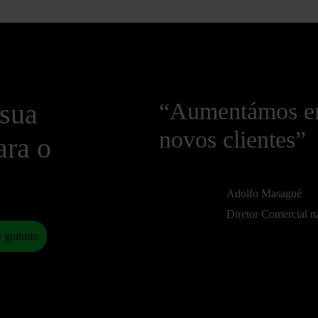
 sua
“Aumentámos em
novos clientes”
ara o
Adolfo Masagué
Diretor Comercial 
 gratuito