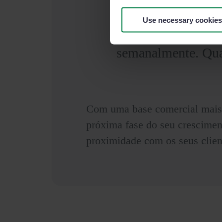
Use necessary cookies
“Dá-nos informaç
semanalmente. Qua
Com uma base comercial mais fo
próxima fase do seu crescimen
proximidade com os seus clien