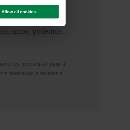
Allow all cookies
to diariamente ou
essitamos, podemos
smetics prepara-se para a
ovos mercados e manter a