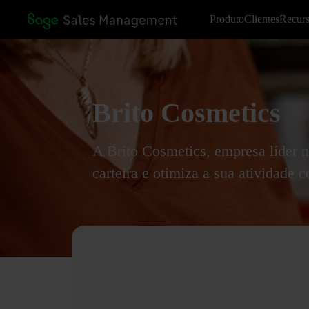
Produto
Clientes
Recur
Brito Cosmetics
A Brito Cosmetics, empresa líder n
carteira e otimiza a sua atividad