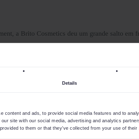
ent, a Brito Cosmetics deu um grande salto em f
 uma cobertura constante e equilibrada da sua carte
lta de acompanhamento. As rotas comerciais são ma
 sabendo a todo o momento quais os clientes a vis
Details
elerou o processamento de pedidos e reduziu os er
entralizadas, atualizadas e disponíveis em movime
sões.
e content and ads, to provide social media features and to analy
 our site with our social media, advertising and analytics partn
al da Brito Cosmetics, destaca o valor de dispor de
 provided to them or that they’ve collected from your use of their
tomar decisões com base em dados reais.