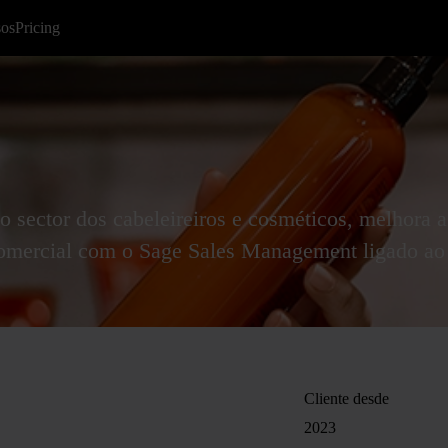
sos
Pricing
o sector dos cabeleireiros e cosméticos, melhora a
e comercial com o Sage Sales Management ligado ao
Cliente desde
2023