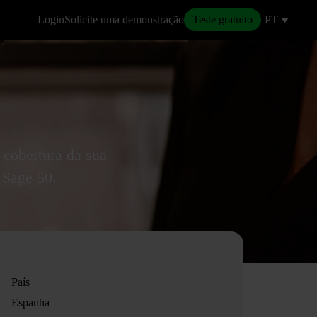
Login
Solicite uma demonstração
Teste gratuito
PT
 cobertura da sua
 Sage 50.
País
Espanha